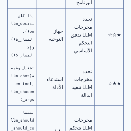
البرنامج
إذا كان
تحدد
llm_decisi
مخرجات
جهاز
on():
★☆☆
LLM تدفق
التوجيه
المسار_a()
التحكم
وإلا:
الأساسي
المسار_b()
تشغيل_وظيف
تحدد
ة(llm_chos
مخرجات
استدعاء
★★☆
en_tool,
LLM تنفيذ
الأداة
llm_chosen
الدالة
_args)
بينما
مخرجات
llm_should
LLM تتحكم
_should_co