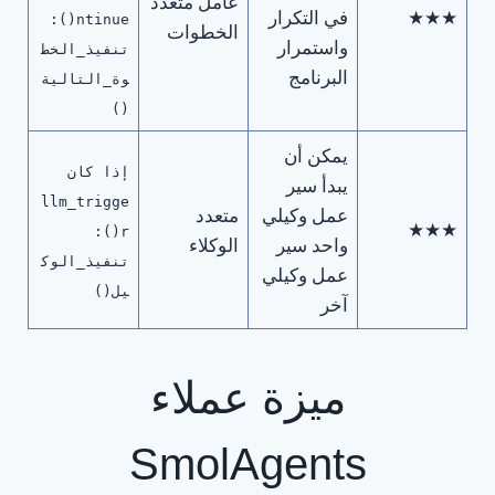
عامل متعدد
★★★
في التكرار
ntinue():
الخطوات
واستمرار
تنفيذ_الخط
البرنامج
وة_التالية
()
يمكن أن
إذا كان
يبدأ سير
llm_trigge
عمل وكيلي
متعدد
★★★
r():
واحد سير
الوكلاء
تنفيذ_الوك
عمل وكيلي
يل()
آخر
ميزة عملاء
SmolAgents