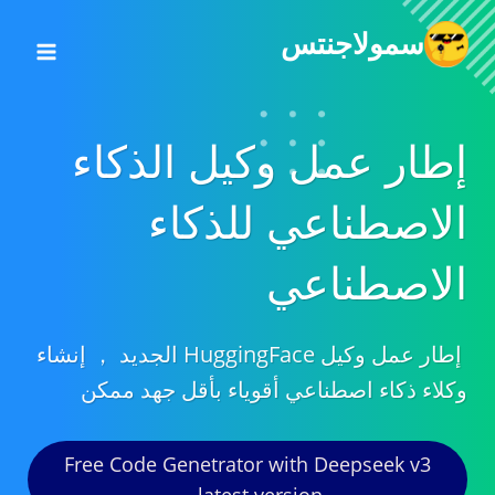
خطي
سمولاجنتس
لى
لمحتوى
إطار عمل وكيل الذكاء
الاصطناعي للذكاء
الاصطناعي
إطار عمل وكيل HuggingFace الجديد ， إنشاء
وكلاء ذكاء اصطناعي أقوياء بأقل جهد ممكن
Free Code Genetrator with Deepseek v3