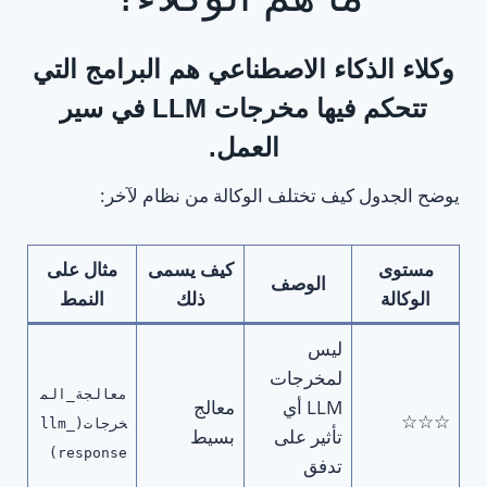
وكلاء الذكاء الاصطناعي هم
البرامج التي
تتحكم فيها مخرجات LLM في سير
العمل
.
يوضح الجدول كيف تختلف الوكالة من نظام لآخر:
مستوى
كيف يسمى
مثال على
الوصف
الوكالة
ذلك
النمط
ليس
لمخرجات
معالجة_الم
LLM أي
معالج
☆☆☆
خرجات(llm_
تأثير على
بسيط
response)
تدفق