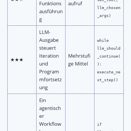
Funktions
aufruf
llm_chosen
ausführun
_args)
g
LLM-
Ausgabe
while
steuert
llm_should
Iteration
Mehrstufi
_continue(
★★★
und
ge Mittel
):
Program
execute_ne
mfortsetz
xt_step()
ung
Ein
agentisch
er
Workflow
if