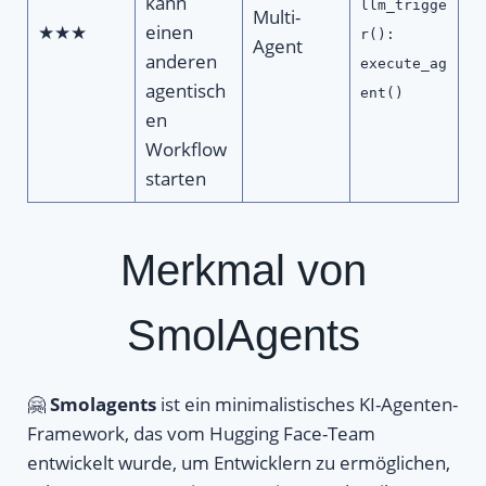
kann
llm_trigge
Multi-
★★★
einen
r():
Agent
anderen
execute_ag
agentisch
ent()
en
Workflow
starten
Merkmal von
SmolAgents
🤗
Smolagents
ist ein minimalistisches KI-Agenten-
Framework, das vom Hugging Face-Team
entwickelt wurde, um Entwicklern zu ermöglichen,