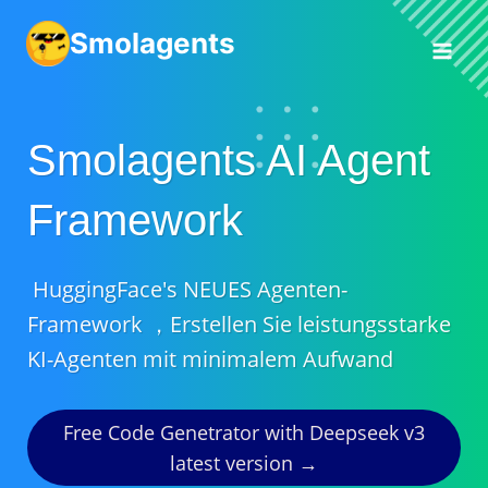
Zum
Smolagents
Inhalt
springen
Smolagents AI Agent
Framework
HuggingFace's NEUES Agenten-
Framework ，Erstellen Sie leistungsstarke
KI-Agenten mit minimalem Aufwand
Free Code Genetrator with Deepseek v3
latest version →