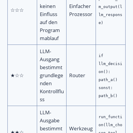
keinen
Einfacher
m_output(l
☆☆☆
Einfluss
Prozessor
lm_respons
auf den
e)
Program
mablauf
LLM-
if
Ausgang
llm_decisi
bestimmt
on():
★☆☆
grundlege
Router
path_a()
nden
sonst:
Kontrollflu
path_b()
ss
LLM-
run_functi
Ausgabe
on(llm_cho
bestimmt
Werkzeug
★★☆
sen_tool,