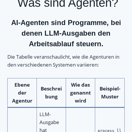
Was sind Agenten?
AI-Agenten sind
Programme, bei
denen LLM-Ausgaben den
Arbeitsablauf steuern
.
Die Tabelle veranschaulicht, wie die Agenturen in
den verschiedenen Systemen variieren:
Ebene
Wie das
Beschrei
Beispiel-
der
genannt
bung
Muster
Agentur
wird
LLM-
Ausgabe
hat
process_ll