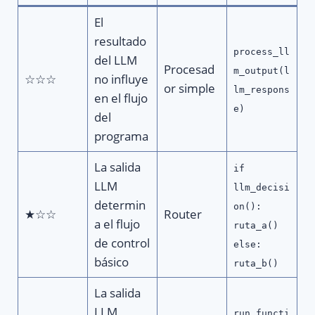
El
resultado
process_ll
del LLM
Procesad
m_output(l
☆☆☆
no influye
or simple
lm_respons
en el flujo
e)
del
programa
La salida
if
LLM
llm_decisi
determin
on():
★☆☆
Router
a el flujo
ruta_a()
de control
else:
básico
ruta_b()
La salida
LLM
run_functi