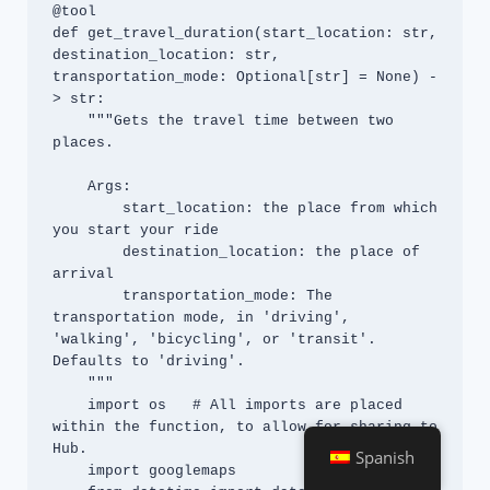
@tool

def get_travel_duration(start_location: str, 
destination_location: str, 
transportation_mode: Optional[str] = None) -
> str:

    """Gets the travel time between two 
places.

    Args:

        start_location: the place from which 
you start your ride

        destination_location: the place of 
arrival

        transportation_mode: The 
transportation mode, in 'driving', 
'walking', 'bicycling', or 'transit'. 
Defaults to 'driving'.

    """

    import os   # All imports are placed 
within the function, to allow for sharing to 
Hub.

Spanish
    import googlemaps
