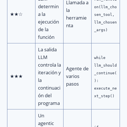
Llamada a
determin
on(llm_cho
la
★★☆
a la
sen_tool,
herramie
ejecución
llm_chosen
nta
de la
_args)
función
La salida
LLM
while
controla la
llm_should
Agente de
iteración y
_continue(
★★★
varios
la
):
pasos
continuaci
execute_ne
ón del
xt_step()
programa
Un
agentic