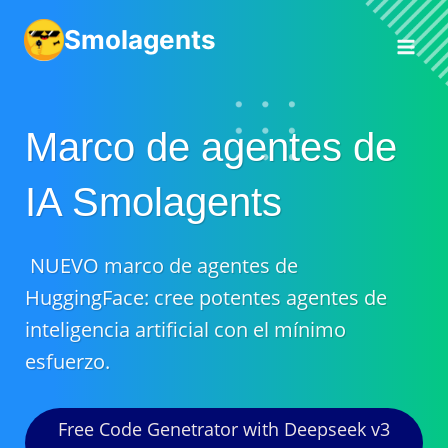
Saltar
Smolagents
al
Contenido
Marco de agentes de
IA Smolagents
NUEVO marco de agentes de
HuggingFace: cree potentes agentes de
inteligencia artificial con el mínimo
esfuerzo.
Free Code Genetrator with Deepseek v3