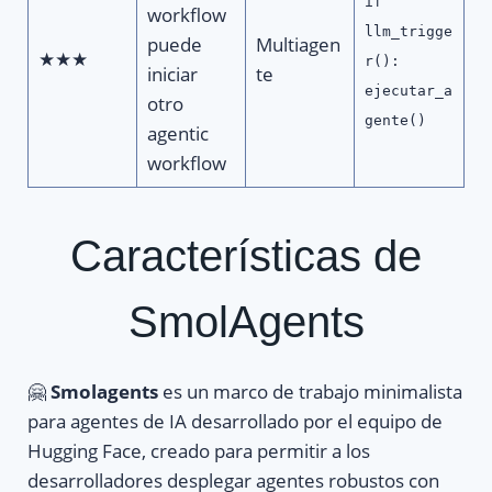
if
workflow
llm_trigge
puede
Multiagen
★★★
r():
iniciar
te
ejecutar_a
otro
gente()
agentic
workflow
Características de
SmolAgents
🤗
Smolagents
es un marco de trabajo minimalista
para agentes de IA desarrollado por el equipo de
Hugging Face, creado para permitir a los
desarrolladores desplegar agentes robustos con