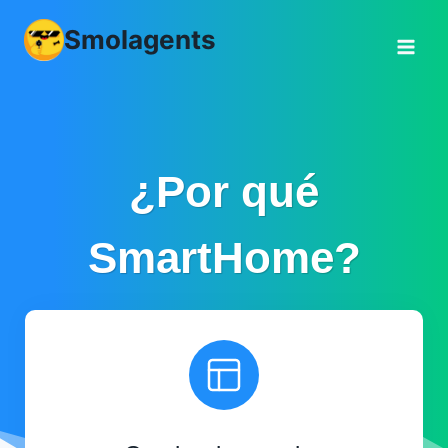
Saltar
Smolagents
al
Contenido
¿Por qué
SmartHome?