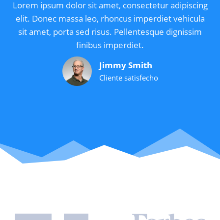
Lorem ipsum dolor sit amet, consectetur adipiscing
elit. Donec massa leo, rhoncus imperdiet vehicula
sit amet, porta sed risus. Pellentesque dignissim
finibus imperdiet.
Jimmy Smith
Cliente satisfecho