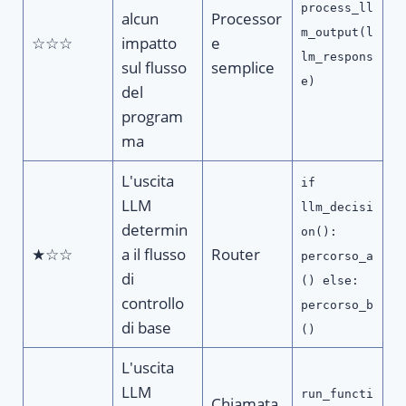
process_ll
alcun
Processor
m_output(l
☆☆☆
impatto
e
lm_respons
sul flusso
semplice
e)
del
program
ma
L'uscita
if
LLM
llm_decisi
determin
on():
★☆☆
a il flusso
Router
percorso_a
di
() else:
controllo
percorso_b
di base
()
L'uscita
LLM
run_functi
Chiamata