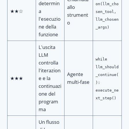
determin
on(llm_cho
allo
★★☆
a
sen_tool,
strument
l'esecuzio
llm_chosen
o
ne della
_args)
funzione
L'uscita
LLM
while
controlla
llm_should
l'iterazion
Agente
_continue(
★★★
e e la
multi-fase
):
continuazi
execute_ne
one del
xt_step()
program
ma
Un flusso