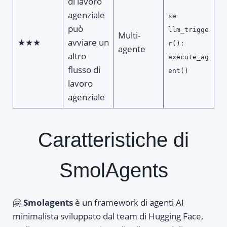
di lavoro
agenziale
se
può
llm_trigge
Multi-
★★★
avviare un
r():
agente
altro
execute_ag
flusso di
ent()
lavoro
agenziale
Caratteristiche di
SmolAgents
🤗
Smolagents
è un framework di agenti AI
minimalista sviluppato dal team di Hugging Face,