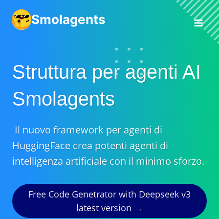
Vai
Smolagents
al
contenuto
Struttura per agenti AI
Smolagents
Il nuovo framework per agenti di
HuggingFace crea potenti agenti di
intelligenza artificiale con il minimo sforzo.
Free Code Genetrator with Deepseek v3
latest version →