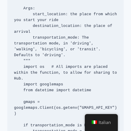
    Args:

        start_location: the place from which 
you start your ride

        destination_location: the place of 
arrival

        transportation_mode: The 
transportation mode, in 'driving', 
'walking', 'bicycling', or 'transit'. 
Defaults to 'driving'.

    """

    import os   # All imports are placed 
within the function, to allow for sharing to 
Hub.

    import googlemaps

    from datetime import datetime

    gmaps = 
googlemaps.Client(os.getenv("GMAPS_API_KEY")
)

Italian
    if transportation_mode is None:
