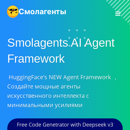
Перейти
Смолагенты
к
контенту
Smolagents AI Agent
Framework
HuggingFace's NEW Agent Framework ，
Создайте мощные агенты
искусственного интеллекта с
минимальными усилиями
Free Code Genetrator with Deepseek v3