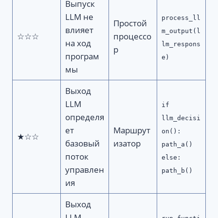
Выпуск
LLM не
process_ll
Простой
влияет
m_output(l
☆☆☆
процессо
на ход
lm_respons
р
програм
e)
мы
Выход
LLM
if
определя
llm_decisi
ет
Маршрут
on():
★☆☆
базовый
изатор
path_a()
поток
else:
управлен
path_b()
ия
Выход
LLM