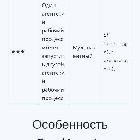
Один
агентски
й
рабочий
if
процесс
llm_trigge
может
Мультиаг
★★★
r():
запустит
ентный
execute_ag
ь другой
ent()
агентски
й
рабочий
процесс
Особенность