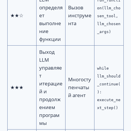
run_functi
определя
Вызов
on(llm_cho
★★☆
ет
инструме
sen_tool,
выполне
нта
llm_chosen
ние
_args)
функции
Выход
LLM
управляе
while
т
llm_should
Многосту
итерацие
_continue(
★★★
пенчаты
й и
):
й агент
продолж
execute_ne
ением
xt_step()
програм
мы