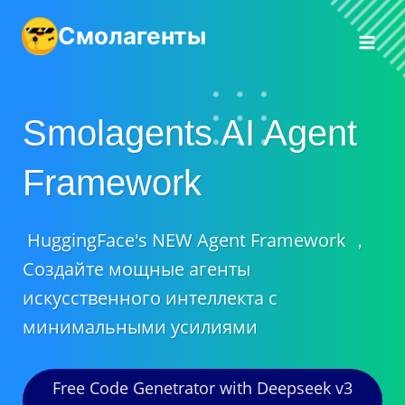
Перейти
Смолагенты
к
контенту
Smolagents AI Agent
Framework
HuggingFace's NEW Agent Framework ，
Создайте мощные агенты
искусственного интеллекта с
минимальными усилиями
Free Code Genetrator with Deepseek v3