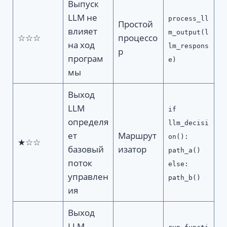
Выпуск
LLM не
process_ll
Простой
влияет
m_output(l
☆☆☆
процессо
на ход
lm_respons
р
програм
e)
мы
Выход
LLM
if
определя
llm_decisi
ет
Маршрут
on():
★☆☆
базовый
изатор
path_a()
поток
else:
управлен
path_b()
ия
Выход
LLM