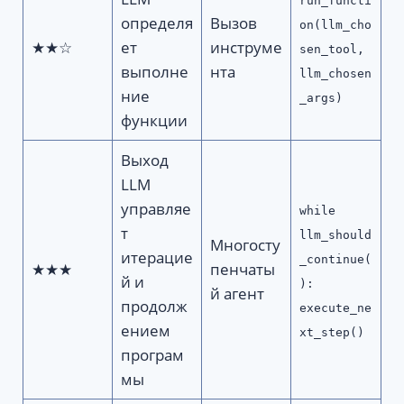
run_functi
определя
Вызов
on(llm_cho
★★☆
ет
инструме
sen_tool,
выполне
нта
llm_chosen
ние
_args)
функции
Выход
LLM
управляе
while
т
llm_should
Многосту
итерацие
_continue(
★★★
пенчаты
й и
):
й агент
продолж
execute_ne
ением
xt_step()
програм
мы