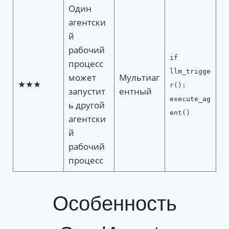
Один
агентски
й
рабочий
if
процесс
llm_trigge
может
Мультиаг
★★★
r():
запустит
ентный
execute_ag
ь другой
ent()
агентски
й
рабочий
процесс
Особенность