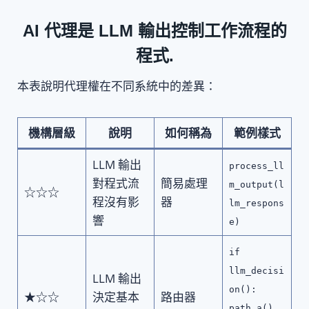
AI 代理是
LLM 輸出控制工作流程的
程式
.
本表說明代理權在不同系統中的差異：
機構層級
說明
如何稱為
範例樣式
LLM 輸出
process_ll
對程式流
簡易處理
m_output(l
☆☆☆
程沒有影
器
lm_respons
響
e)
if
llm_decisi
LLM 輸出
on():
★☆☆
決定基本
路由器
path_a()