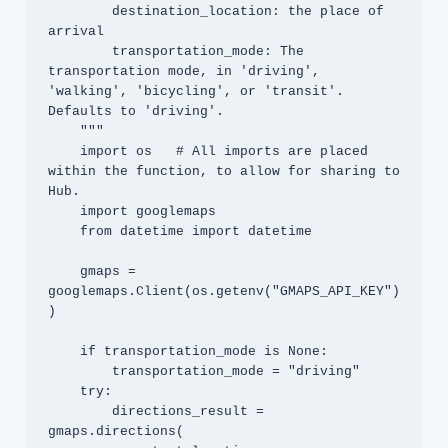
        destination_location: the place of 
arrival

        transportation_mode: The 
transportation mode, in 'driving', 
'walking', 'bicycling', or 'transit'. 
Defaults to 'driving'.

    """

    import os   # All imports are placed 
within the function, to allow for sharing to 
Hub.

    import googlemaps

    from datetime import datetime

    gmaps = 
googlemaps.Client(os.getenv("GMAPS_API_KEY")
)

    if transportation_mode is None:

        transportation_mode = "driving"

    try:

        directions_result = 
gmaps.directions(
