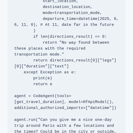
            start_location,

            destination_location,

            mode=transportation_mode,

            departure_time=datetime(2025, 6, 
6, 11, 0), # At 11, date far in the future

        )

        if len(directions_result) == 0:

            return "No way found between 
these places with the required 
transportation mode."

        return directions_result[0]["legs"]
[0]["duration"]["text"]

    except Exception as e:

        print(e)

        return e

agent = CodeAgent(tools=
[get_travel_duration], model=HfApiModel(), 
additional_authorized_imports=["datetime"])

agent.run("Can you give me a nice one-day 
trip around Paris with a few locations and 
the times? Could be in the city or outside, 