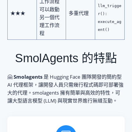
工作流程
llm_trigge
可以啟動
★★★
多重代理
r():
另一個代
execute_ag
理工作流
ent()
程
SmolAgents 的特點
🤗
Smolagents
是 Hugging Face 團隊開發的簡約型
AI 代理框架，讓開發人員只需幾行程式碼即可部署強
大的代理。smolagents 擁有簡單與高效的特性，可
讓大型語言模型 (LLM) 與現實世界進行無縫互動。