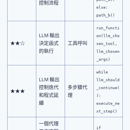
控制流程
else:
path_b()
run_functi
LLM 輸出
on(llm_cho
★★☆
決定函式
工具呼叫
sen_tool,
的執行
llm_chosen
_args)
while
LLM 輸出
llm_should
控制迭代
多步驟代
_continue(
★★★
和程式延
理
):
續
execute_ne
xt_step()
一個代理
if