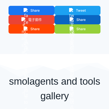
Share
Tweet
電子郵件
Share
Share
Share
smolagents and tools
gallery