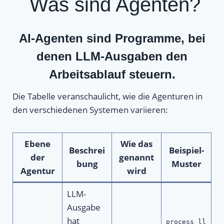
Was sind Agenten?
AI-Agenten sind
Programme, bei
denen LLM-Ausgaben den
Arbeitsablauf steuern
.
Die Tabelle veranschaulicht, wie die Agenturen in
den verschiedenen Systemen variieren:
Ebene
Wie das
Beschrei
Beispiel-
der
genannt
bung
Muster
Agentur
wird
LLM-
Ausgabe
hat
process_ll