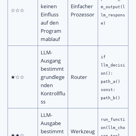
keinen
Einfacher
m_output(l
☆☆☆
Einfluss
Prozessor
lm_respons
auf den
e)
Program
mablauf
LLM-
if
Ausgang
llm_decisi
bestimmt
on():
★☆☆
grundlege
Router
path_a()
nden
sonst:
Kontrollflu
path_b()
ss
LLM-
run_functi
Ausgabe
on(llm_cho
bestimmt
Werkzeug
★★☆
sen_tool,