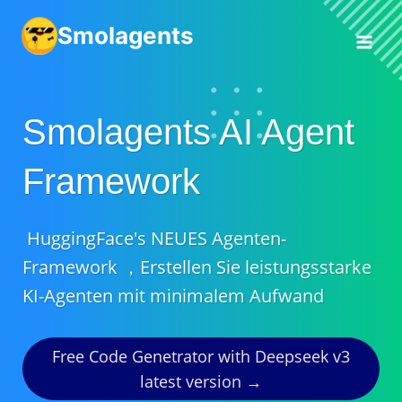
Zum
Smolagents
Inhalt
springen
Smolagents AI Agent
Framework
HuggingFace's NEUES Agenten-
Framework ，Erstellen Sie leistungsstarke
KI-Agenten mit minimalem Aufwand
Free Code Genetrator with Deepseek v3
latest version →