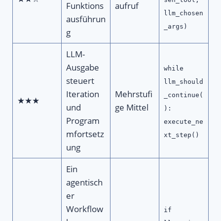
Funktions
aufruf
llm_chosen
ausführun
_args)
g
LLM-
Ausgabe
while
steuert
llm_should
Iteration
Mehrstufi
_continue(
★★★
und
ge Mittel
):
Program
execute_ne
mfortsetz
xt_step()
ung
Ein
agentisch
er
Workflow
if