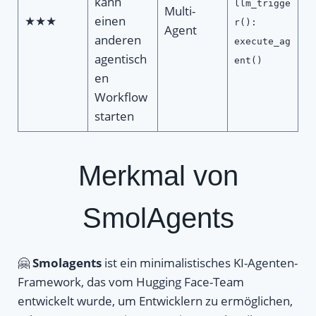
kann
llm_trigge
Multi-
★★★
einen
r():
Agent
anderen
execute_ag
agentisch
ent()
en
Workflow
starten
Merkmal von
SmolAgents
🤗
Smolagents
ist ein minimalistisches KI-Agenten-
Framework, das vom Hugging Face-Team
entwickelt wurde, um Entwicklern zu ermöglichen,