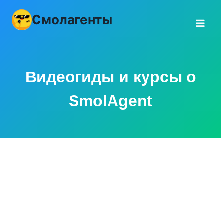
Перейти
Смолагенты
к
контенту
Видеогиды и курсы о
SmolAgent