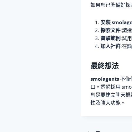
如果您已準備好探索
安裝 smolage
探索文件
:請
實驗範例
:試
加入社群
:在論
最終想法
smolagents
不僅
口。透過採用 sm
您是要建立聊天機器
性及強大功能。