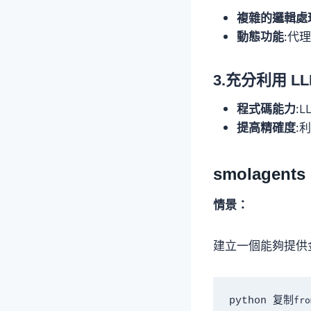
複雜的邏輯處
動態功能
:代
3.充分利用 L
程式碼能力
:
提高精確度
:
smolagen
情景：
建立一個能夠提供金
python 复制
fro