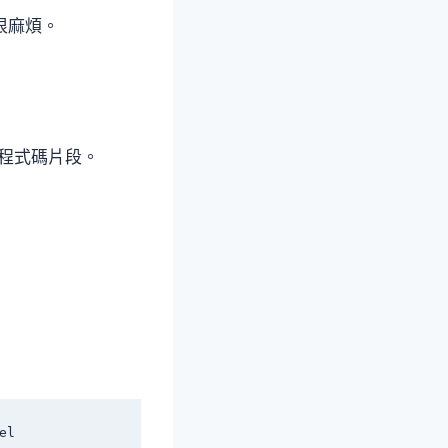
很麻煩。
生程式碼片段。
。
l
