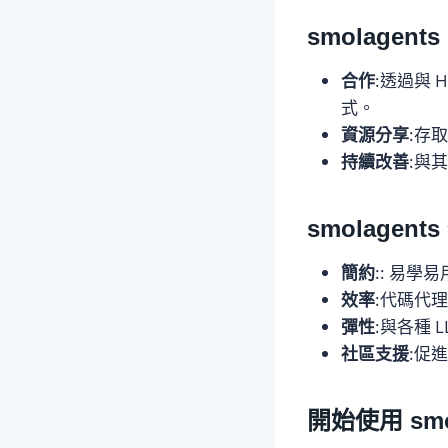
smolagen
合作
:透過與 H
式。
資源分享
:存
持續改善
:與
smolagen
簡約
:: 易
效率
:代碼代
彈性
:與各種 
社區支援
:促
開始使用 smo