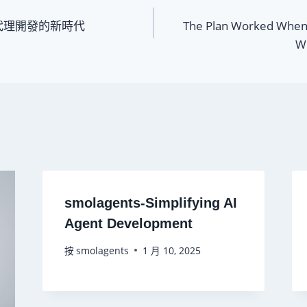
 AI 代理開發的新時代
The Plan Worked When
We
smolagents-Simplifying AI
Agent Development
按
smolagents
1 月 10, 2025