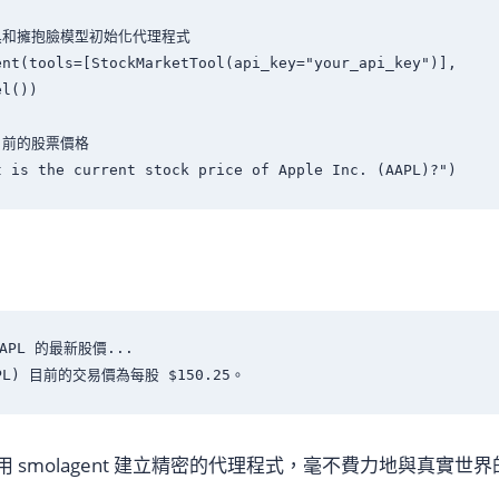
具和擁抱臉模型初始化代理程式

nt(tools=[StockMarketTool(api_key="your_api_key")], 
l())

前的股票價格

APL 的最新股價...

 smolagent 建立精密的代理程式，毫不費力地與真實世