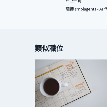
文
上一頁
迎接 smolagents -
章
導
覽
類似職位