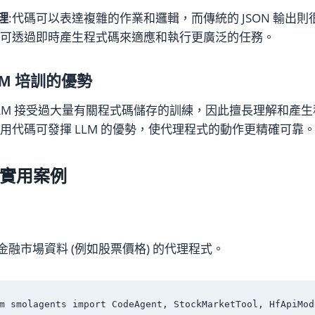
理
:代碼可以表達複雜的作業和邏輯，而傳統的 JSON 輸出則
理可透過即時產生程式碼來適應和執行更廣泛的任務。
LM 培訓的優勢
LLM 接受過大量有關程式碼儲存的訓練，因此擅長理解和產
利用代碼可發揮 LLM 的優勢，使代理程式的動作更精確可靠
ts 實用案例
融市場資料 (例如股票價格) 的代理程式。
m smolagents import CodeAgent, StockMarketTool, HfApiMode