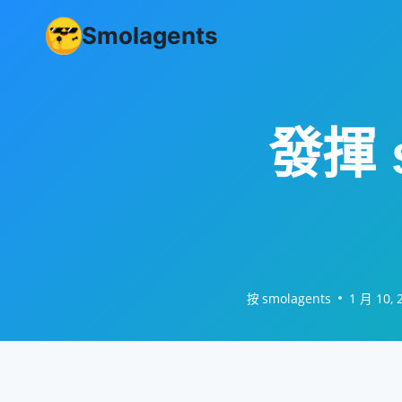
跳
Smolagents
至
內
容
發揮 
按
smolagents
1 月 10, 