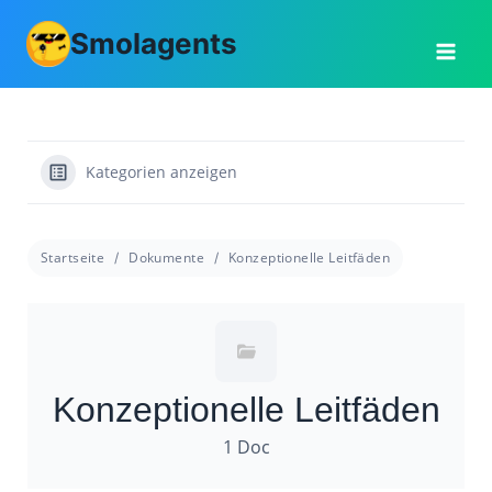
Zum
Smolagents
Inhalt
springen
Kategorien anzeigen
Startseite
Dokumente
Konzeptionelle Leitfäden
Konzeptionelle Leitfäden
1 Doc