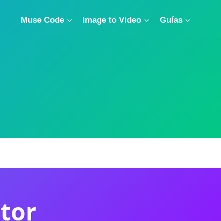
Muse Code
Image to Video
Guías