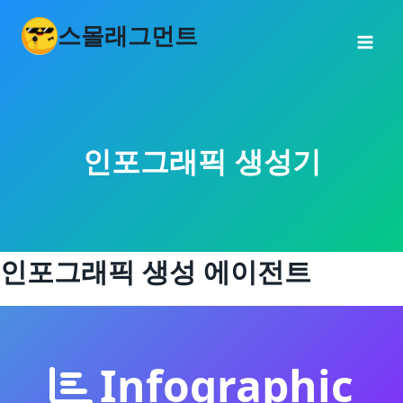
콘
스몰래그먼트
텐
츠
로
건
너
인포그래픽 생성기
뛰
기
인포그래픽 생성 에이전트