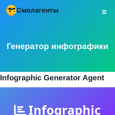
Перейти
Смолагенты
к
контенту
Генератор инфографики
Infographic Generator Agent