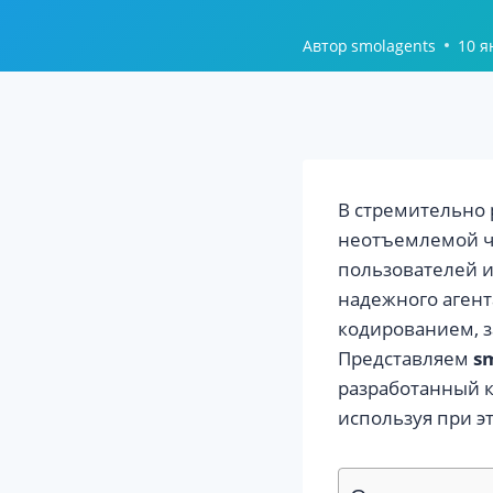
Автор
smolagents
10 я
В стремительно 
неотъемлемой ч
пользователей и
надежного агент
кодированием, 
Представляем
s
разработанный к
используя при э