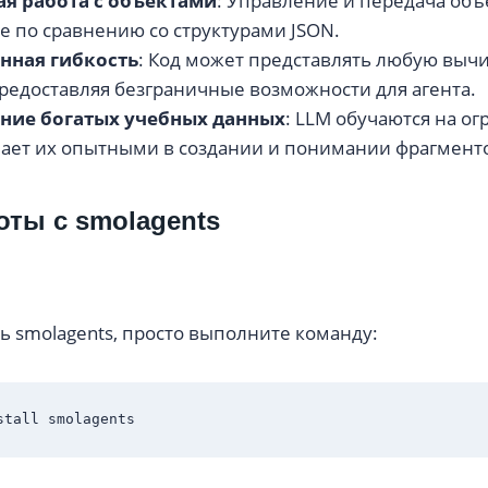
я работа с объектами
: Управление и передача объ
е по сравнению со структурами JSON.
нная гибкость
: Код может представлять любую выч
редоставляя безграничные возможности для агента.
ние богатых учебных данных
: LLM обучаются на о
елает их опытными в создании и понимании фрагменто
оты с smolagents
ь smolagents, просто выполните команду: