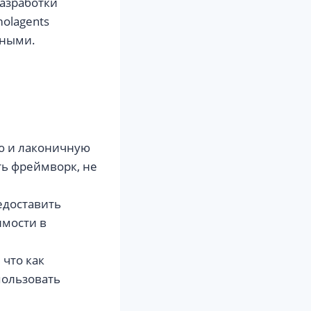
разработки
olagents
нными.
тую и лаконичную
ть фреймворк, не
едоставить
имости в
 что как
пользовать