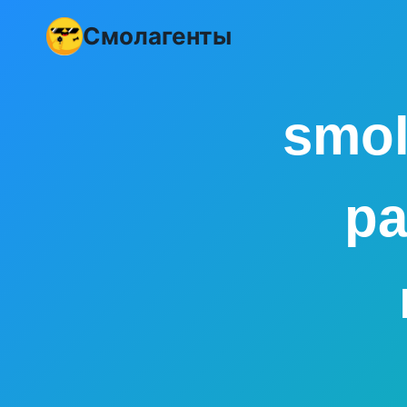
Перейти
Смолагенты
к
контенту
smol
ра