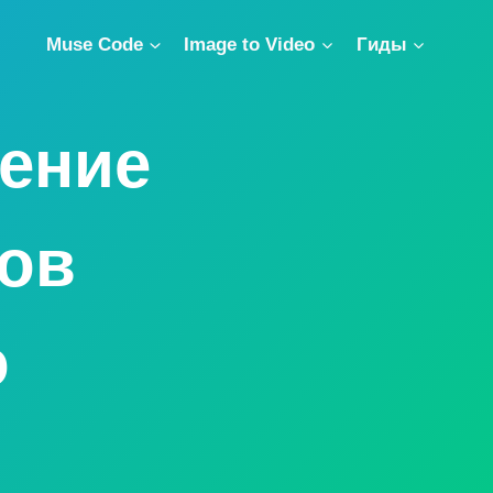
Muse Code
Image to Video
Гиды
щение
тов
о