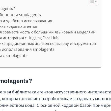
lagents?
бенности smolagents
та и удобство использования
жка кодовых агентов
ая совместимость с большими языковыми моделями
я интеграция с Hugging Face Hub
жка традиционных агентов по вызову инструментов
 использования smolagents
 с smolagents
smolagents?
легкая библиотека агентов искусственного интеллект
 которая позволяет разработчикам создавать мощные
ичеством кода. С основной кодовой базой примерно 