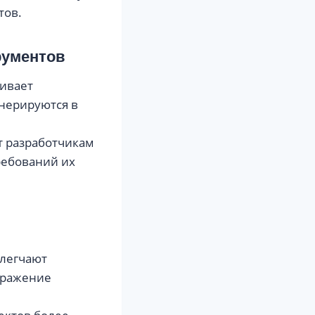
тов.
рументов
живает
енерируются в
ет разработчикам
ребований их
блегчают
ыражение