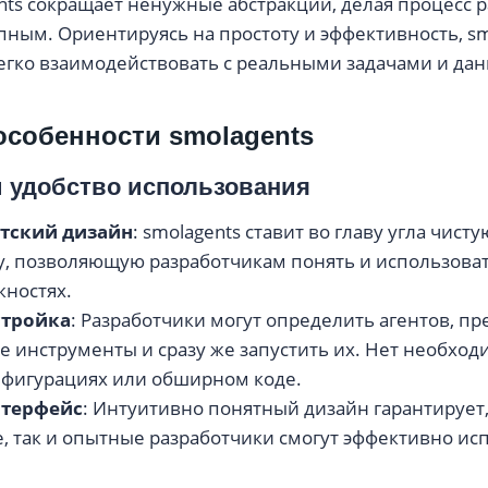
nts сокращает ненужные абстракции, делая процесс 
пным. Ориентируясь на простоту и эффективность, sm
егко взаимодействовать с реальными задачами и да
собенности smolagents
 и удобство использования
тский дизайн
: smolagents ставит во главу угла чис
у, позволяющую разработчикам понять и использова
жностях.
стройка
: Разработчики могут определить агентов, пр
 инструменты и сразу же запустить их. Нет необход
фигурациях или обширном коде.
нтерфейс
: Интуитивно понятный дизайн гарантирует,
 так и опытные разработчики смогут эффективно ис