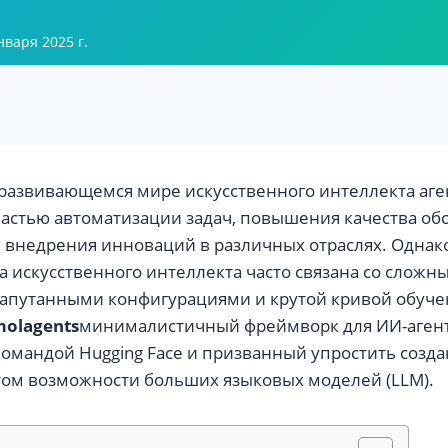
нваря 2025 г.
развивающемся мире искусственного интеллекта аге
астью автоматизации задач, повышения качества об
 внедрения инноваций в различных отраслях. Однако
а искусственного интеллекта часто связана со сложн
запутанными конфигурациями и крутой кривой обуче
molagents
минималистичный фреймворк для ИИ-агент
омандой Hugging Face и призванный упростить созда
том возможности больших языковых моделей (LLM).