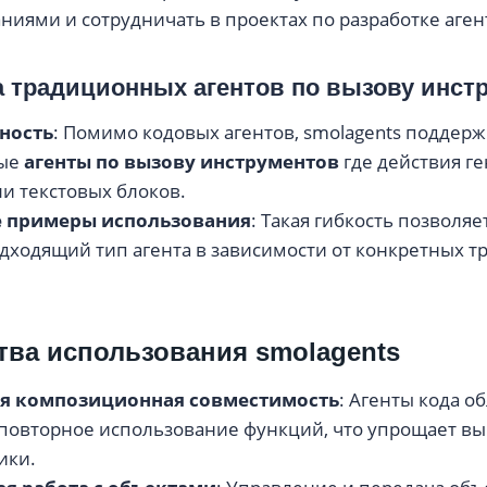
ниями и сотрудничать в проектах по разработке аген
а традиционных агентов по вызову инст
ность
: Помимо кодовых агентов, smolagents поддер
ные
агенты по вызову инструментов
где действия г
ли текстовых блоков.
 примеры использования
: Такая гибкость позволя
дходящий тип агента в зависимости от конкретных т
ва использования smolagents
я композиционная совместимость
: Агенты кода о
повторное использование функций, что упрощает в
ики.