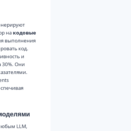
генерируют
ор на
кодовые
для выполнения
ровать код.
ивность и
а 30%. Они
азателями.
ents
еспечивая
 моделями
 любым LLM,