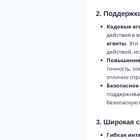
2. Поддержк
Кодовые аг
действия в в
агенты
. Эт
действий, и
Повышение
точность, с
отлично спр
Безопасное
поддерживае
безопасную 
3. Широкая 
Гибкая инт