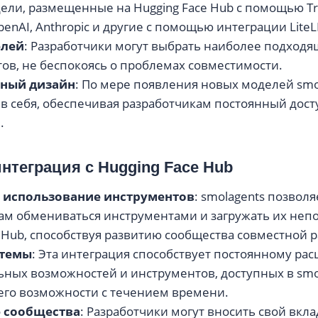
ели, размещенные на Hugging Face Hub с помощью Tr
enAI, Anthropic и другие с помощью интеграции Lite
елей
: Разработчики могут выбрать наиболее подходя
тов, не беспокоясь о проблемах совместимости.
ный дизайн
: По мере появления новых моделей smo
 в себя, обеспечивая разработчикам постоянный дос
.
интеграция с Hugging Face Hub
 использование инструментов
: smolagents позволя
ам обмениваться инструментами и загружать их неп
e Hub, способствуя развитию сообщества совместной 
стемы
: Эта интеграция способствует постоянному р
ных возможностей и инструментов, доступных в smol
его возможности с течением времени.
 сообщества
: Разработчики могут вносить свой вкла