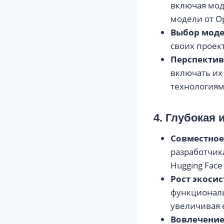
включая мод
модели от Op
Выбор мод
своих проек
Перспектив
включать их
технологиям
4. Глубокая 
Совместное
разработчик
Hugging Fac
Рост экоси
функциональ
увеличивая 
Вовлечение