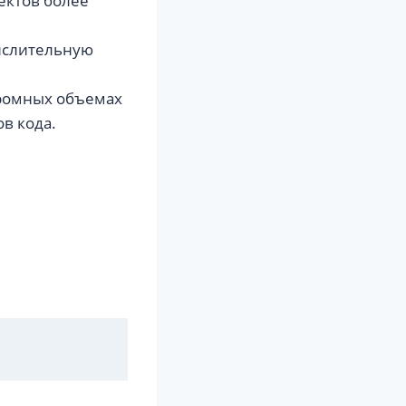
ектов более
ислительную
громных объемах
в кода.