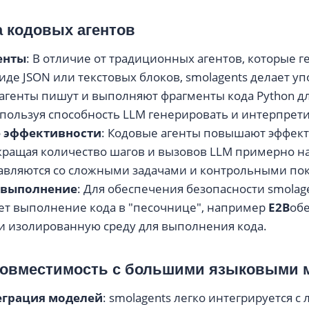
а кодовых агентов
енты
: В отличие от традиционных агентов, которые 
иде JSON или текстовых блоков, smolagents делает уп
и агенты пишут и выполняют фрагменты кода Python 
спользуя способность LLM генерировать и интерпрети
 эффективности
: Кодовые агенты повышают эффект
окращая количество шагов и вызовов LLM примерно н
авляются со сложными задачами и контрольными пок
 выполнение
: Для обеспечения безопасности smolag
т выполнение кода в "песочнице", например
E2B
об
и изолированную среду для выполнения кода.
совместимость с большими языковыми
еграция моделей
: smolagents легко интегрируется с