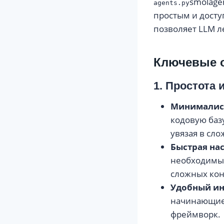
smolage
agents.py
простым и досту
позволяет LLM л
Ключевые о
1. Простота
Минималис
кодовую баз
увязая в сло
Быстрая на
необходимые
сложных кон
Удобный и
начинающие,
фреймворк.