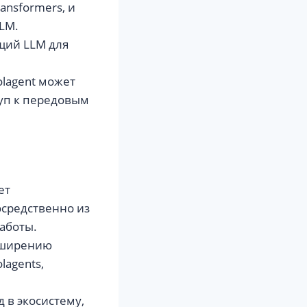
ansformers, и
LLM.
щий LLM для
lagent может
туп к передовым
ет
осредственно из
работы.
асширению
agents,
д в экосистему,