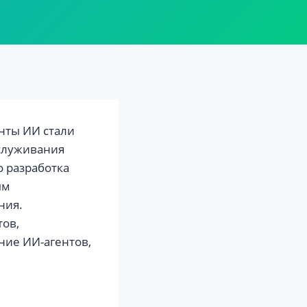
нты ИИ стали
служивания
 разработка
ым
ния.
ов,
ние ИИ-агентов,